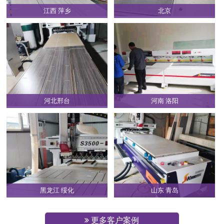
江西 萍乡
北京
河北邢台
河南 洛阳
黑龙江 绥化
山东 青岛
更多客户案例