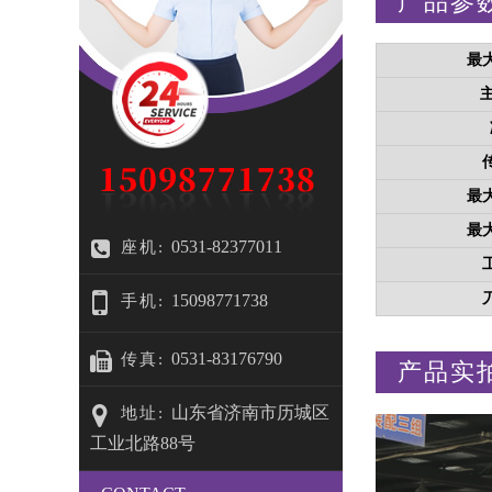
产品参
最
最
最
0531-82377011
座机:
15098771738
手机:
0531-83176790
传真:
产品实
山东省济南市历城区
地址:
工业北路88号