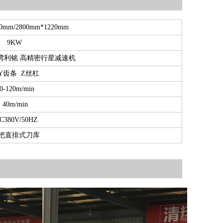
20mm/2800mm*1220mm
9KW
湾利铭 高精密行星减速机
/Y齿条 Z丝杠
0-120m/min
40m/min
380V/50HZ
2把直排式刀库