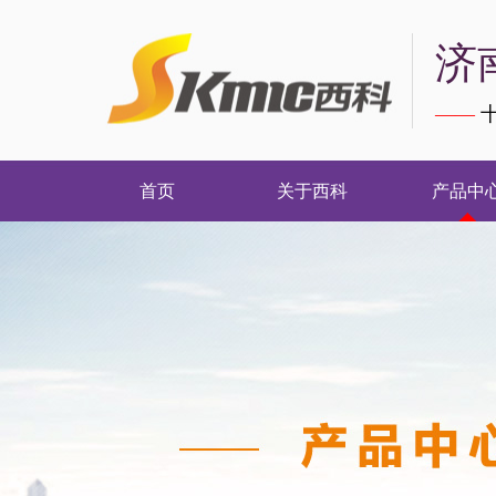
济
——
十
首页
关于西科
产品中