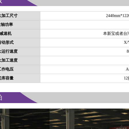
数
大加工尺寸
2440mm*12
主轴功率
减速机
本新宝或者台
传动形式
X
大运行速度
8
大加工速度
工作电压
AC
刀库容量
1
拍