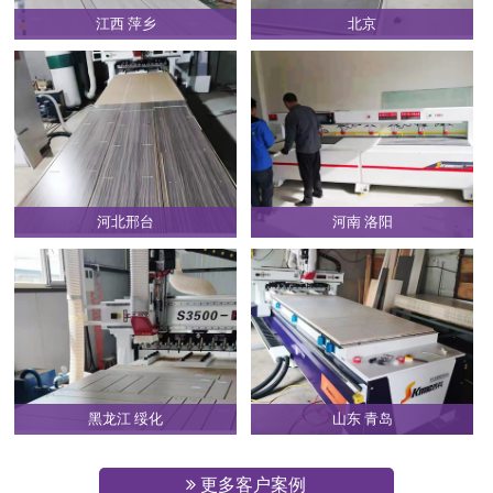
江西 萍乡
北京
河北邢台
河南 洛阳
黑龙江 绥化
山东 青岛
更多客户案例